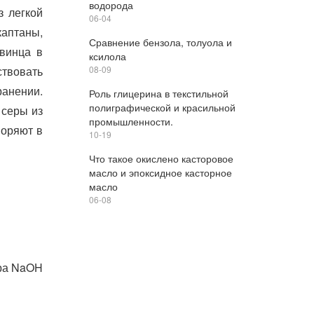
водорода
з легкой
06-04
каптаны,
Сравнение бензола, толуола и
свинца в
ксилола
твовать
08-09
ранении.
Роль глицерина в текстильной
полиграфической и красильной
 серы из
промышленности.
воряют в
10-19
Что такое окислено касторовое
масло и эпоксидное касторное
масло
06-08
ора NaOH