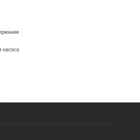
держание
и насоса