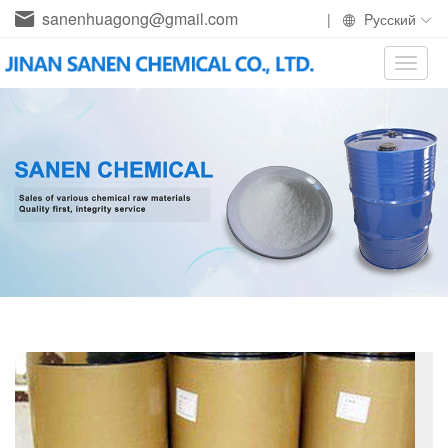
sanenhuagong@gmail.com
|
Pусский
Toggle
naviga