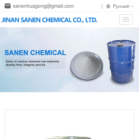
sanenhuagong@gmail.com
|
Pусский
Toggle
naviga