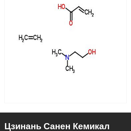
Цзинань Санен Кемикал